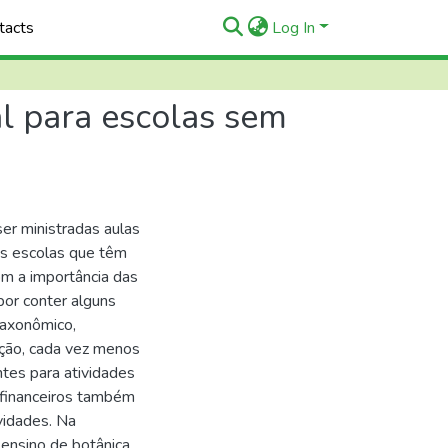
tacts
Log In
al para escolas sem
er ministradas aulas
as escolas que têm
m a importância das
por conter alguns
taxonômico,
ação, cada vez menos
tes para atividades
s financeiros também
vidades. Na
 ensino de botânica,