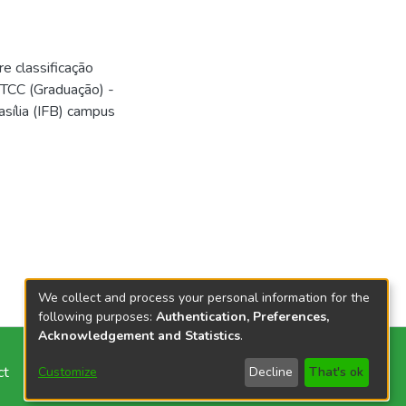
e classificação
 TCC (Graduação) -
asília (IFB) campus
We collect and process your personal information for the
following purposes:
Authentication, Preferences,
Acknowledgement and Statistics
.
ct
Customize
Decline
That's ok