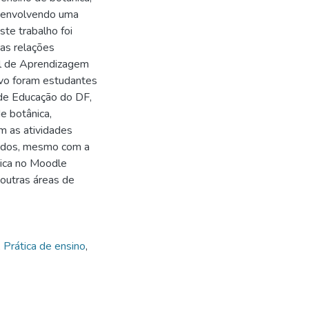
esenvolvendo uma
te trabalho foi
uas relações
ual de Aprendizagem
lvo foram estudantes
 de Educação do DF,
e botânica,
 as atividades
btidos, mesmo com a
nica no Moodle
 outras áreas de
,
Prática de ensino
,