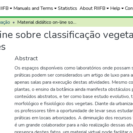
RIIFB
Manuals and Terms
Statistics
About RIIFB
Help
Con
uação
Material didático on-line sobre classificação vegetal para escolas sem acesso às áreas verdes
line sobre classificação veget
es
Abstract
Os espaços disponíveis como laboratórios onde possam s
práticas podem ser considerados um artigo de luxo para 
apenas salas para execução destas atividades. Mesmo co
plantas, o ensino da botânica ainda manifesta obstáculos 
conteúdos abstratos, e ter como base estudo evolutivo, 
morfológico e fisiológico dos vegetais. Diante da urbaniz
os professores têm a oportunidade de levar seus estudan
práticas em locais arborizados. A diminuição dos recurso
é um grande colaborador para a não realização dessas ati
presença destes fatos, um material virtual pode facilitar o