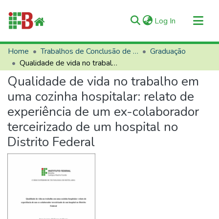
(current)
Log In
Communities & Collections
Home
Trabalhos de Conclusão de Curso (TCCs)
Graduação
Qualidade de vida no trabalho em uma cozinha hospitalar: relato de experiência de um ex-colaborador terceirizado de um hospital no Distrito Federal
All of RIIFB
Qualidade de vida no trabalho em
Manuals and Terms
uma cozinha hospitalar: relato de
Statistics
experiência de um ex-colaborador
About RIIFB
terceirizado de um hospital no
Help
Distrito Federal
Contacts