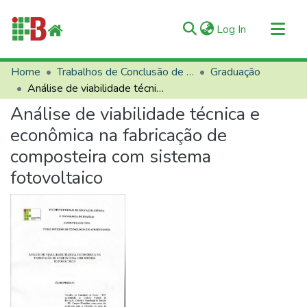
(current)
Log In
Communities & Collections
Home
Trabalhos de Conclusão de Curso (TCCs)
Graduação
Análise de viabilidade técnica e econômica na fabricação de composteira com sistema fotovoltaico
All of RIIFB
Análise de viabilidade técnica e
Manuals and Terms
econômica na fabricação de
Statistics
composteira com sistema
About RIIFB
fotovoltaico
Help
Contacts