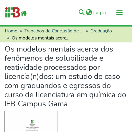
(current)
Log In
Communities & Collections
Home
Trabalhos de Conclusão de Curso (TCCs)
Graduação
Os modelos mentais acerca dos fenômenos de solubilidade e reatividade processados por licencia(n)dos: um estudo de caso com graduandos e egressos do curso de licenciatura em química do IFB Campus Gama
All of RIIFB
Os modelos mentais acerca dos
Manuals and Terms
fenômenos de solubilidade e
Statistics
reatividade processados por
About RIIFB
licencia(n)dos: um estudo de caso
Help
com graduandos e egressos do
Contacts
curso de licenciatura em química do
IFB Campus Gama