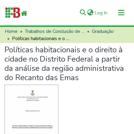
(current)
Log In
Communities & Collections
Home
Trabalhos de Conclusão de Curso (TCCs)
Graduação
Políticas habitacionais e o direito à cidade no Distrito Federal a partir da análise da região administrativa do Recanto das Emas
All of RIIFB
Políticas habitacionais e o direito à
Manuals and Terms
cidade no Distrito Federal a partir
Statistics
da análise da região administrativa
About RIIFB
do Recanto das Emas
Help
Contacts