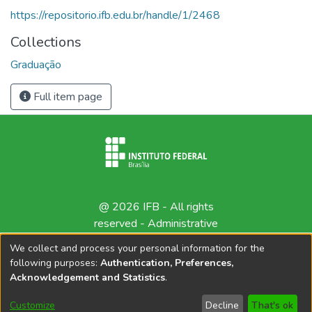
https://repositorio.ifb.edu.br/handle/1/2468
Collections
Graduação
Full item page
@ 2026 IFB - All rights
reserved -
Administrative
contact
We collect and process your personal information for the
following purposes:
Authentication, Preferences,
Acknowledgement and Statistics
.
Customize
Decline
That's ok