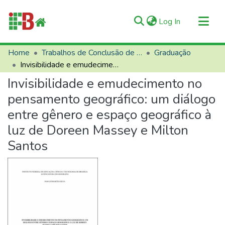
(current)
Log In
Communities & Collections
Home
Trabalhos de Conclusão de Curso (TCCs)
Graduação
Invisibilidade e emudecimento no pensamento geográfico: um diálogo entre gênero e espaço geográfico à luz de Doreen Massey e Milton Santos
All of RIIFB
Invisibilidade e emudecimento no
Manuals and Terms
pensamento geográfico: um diálogo
Statistics
entre gênero e espaço geográfico à
About RIIFB
luz de Doreen Massey e Milton
Help
Santos
Contacts