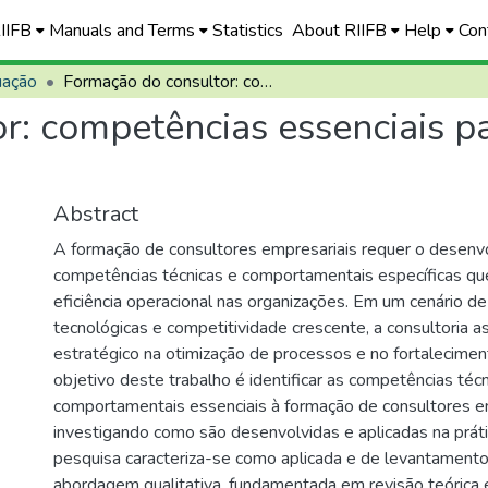
RIIFB
Manuals and Terms
Statistics
About RIIFB
Help
Con
uação
Formação do consultor: competências essenciais para a eficiência operacional
: competências essenciais par
Abstract
A formação de consultores empresariais requer o desenv
competências técnicas e comportamentais específicas qu
eficiência operacional nas organizações. Em um cenário d
tecnológicas e competitividade crescente, a consultoria 
estratégico na otimização de processos e no fortalecime
objetivo deste trabalho é identificar as competências técn
comportamentais essenciais à formação de consultores em
investigando como são desenvolvidas e aplicadas na prátic
pesquisa caracteriza-se como aplicada e de levantamento 
abordagem qualitativa, fundamentada em revisão teórica 