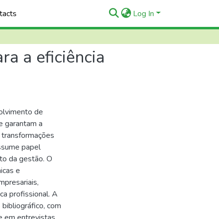
tacts
Log In
a a eficiência
olvimento de
e garantam a
e transformações
assume papel
nto da gestão. O
icas e
presariais,
a profissional. A
bibliográfico, com
e em entrevistas