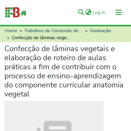
(current)
Log In
Communities & Collections
Home
Trabalhos de Conclusão de Curso (TCCs)
Graduação
Confecção de lâminas vegetais e elaboração de roteiro de aulas práticas a fim de contribuir com o processo de ensino-aprendizagem do componente curricular anatomia vegetal
All of RIIFB
Confecção de lâminas vegetais e
Manuals and Terms
elaboração de roteiro de aulas
Statistics
práticas a fim de contribuir com o
About RIIFB
processo de ensino-aprendizagem
Help
do componente curricular anatomia
Contacts
vegetal