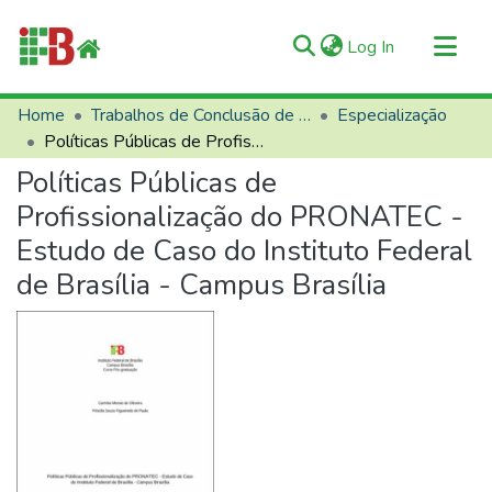
(current)
Log In
Communities & Collections
Home
Trabalhos de Conclusão de Curso (TCCs)
Especialização
Políticas Públicas de Profissionalização do PRONATEC - Estudo de Caso do Instituto Federal de Brasília - Campus Brasília
All of RIIFB
Políticas Públicas de
Manuals and Terms
Profissionalização do PRONATEC -
Statistics
Estudo de Caso do Instituto Federal
About RIIFB
de Brasília - Campus Brasília
Help
Contacts