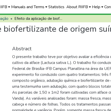
RIIFB
Manuals and Terms
Statistics
About RIIFB
Help
Con
uação
Efeito da aplicação de biofertilizante de origem suína na produtividade da alface
e biofertilizante de origem su
Abstract
O presente trabalho teve por objetivo avaliar a eficiênci
cultivo da alface (Lactuca sativa L.). O trabalho foi conduzi
Federal de Brasília-IFB Campus Planaltina na área da UEP
experimento foi conduzido com quatro tratamentos: três
composto orgânico, adubação química e biofertilizante de
uma testemunha sem adubação, com quatro blocos totalm
As parcelas de 1,50 x 1m2 foram cultivadas com alface c
Vanda). As variáveis analisadas foram: massa fresca, mas
cabeça e número de folhas. Todos os tratamentos passa
normalidade e variância. Porém, somente massa fresca de 