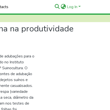
tacts
Log In
ína na produtividade
a de adubações para o
do no Instituto
 Suinocultura. O
 fontes de adubação
 dejetos suínos e
ente casualisados.
respa (variedade
sa seca, diâmetro da
ram nos testes de
folhas foi