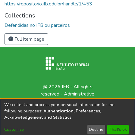
https://repositorio.ifb.edu.br/handle/1/453
Collections
Defendidas no IFB ou parceiros
Full item page
@ 2026 IFB - All rights
reserved -
Administrative
contact
We collect and process your personal information for the
following purposes:
Authentication, Preferences,
Acknowledgement and Statistics
.
Customize
Decline
That's ok