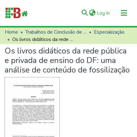
(current)
Log In
Communities & Collections
Home
Trabalhos de Conclusão de Curso (TCCs)
Especialização
Os livros didáticos da rede pública e privada de ensino do DF: uma análise de conteúdo de fossilização
All of RIIFB
Os livros didáticos da rede pública
Manuals and Terms
e privada de ensino do DF: uma
Statistics
análise de conteúdo de fossilização
About RIIFB
Help
Contacts