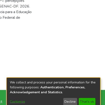
 EPT: percepções
 e SENAC-DF. 2026.
cia para a Educação
to Federal de
We collect and process your personal information for the
following purposes:
Authentication, Preferences,
Acknowledgement and Statistics
.
ct
Customize
Decline
That's ok