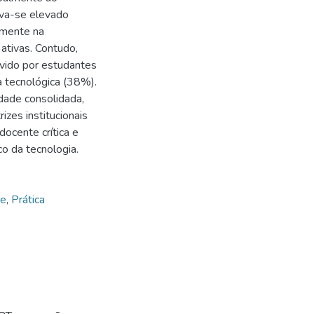
rva-se elevado
lmente na
ativas. Contudo,
vido por estudantes
a tecnológica (38%).
idade consolidada,
izes institucionais
ocente crítica e
co da tecnologia.
te
,
Prática