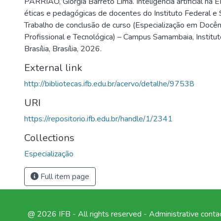
PARRIÃO, Giorgia Barreto Lima. Inteligência artificial na
éticas e pedagógicas de docentes do Instituto Federal
Trabalho de conclusão de curso (Especialização em Docên
Profissional e Tecnológica) – Campus Samambaia, Institu
Brasília, Brasília, 2026.
External link
http://bibliotecas.ifb.edu.br/acervo/detalhe/97538
URI
https://repositorio.ifb.edu.br/handle/1/2341
Collections
Especialização
Full item page
@ 2026 IFB - All rights reserved -
Administrative conta