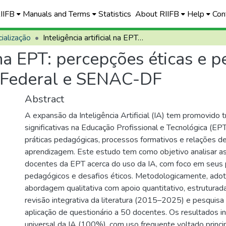
RIIFB
Manuals and Terms
Statistics
About RIIFB
Help
Con
ialização
Inteligência artificial na EPT: percepções éticas e pedagógicas de docentes do Instituto Federal e SENAC-DF
l na EPT: percepções éticas e
o Federal e SENAC-DF
Abstract
A expansão da Inteligência Artificial (IA) tem promovido
significativas na Educação Profissional e Tecnológica (EP
práticas pedagógicas, processos formativos e relações d
aprendizagem. Este estudo tem como objetivo analisar a
docentes da EPT acerca do uso da IA, com foco em seus 
pedagógicos e desafios éticos. Metodologicamente, ado
abordagem qualitativa com apoio quantitativo, estruturad
revisão integrativa da literatura (2015–2025) e pesquisa
aplicação de questionário a 50 docentes. Os resultados 
universal da IA (100%), com uso frequente voltado princ