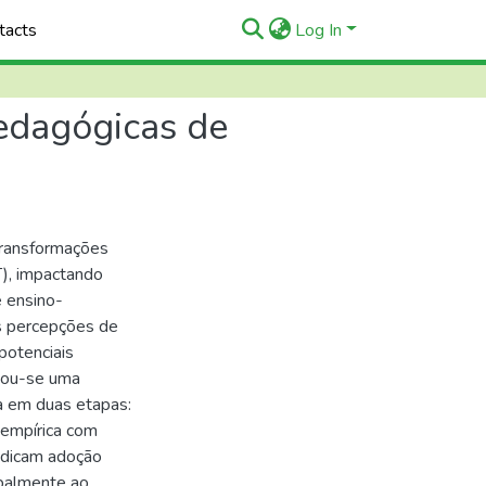
tacts
Log In
 pedagógicas de
 transformações
T), impactando
e ensino-
s percepções de
potenciais
tou-se uma
a em duas etapas:
 empírica com
indicam adoção
ipalmente ao