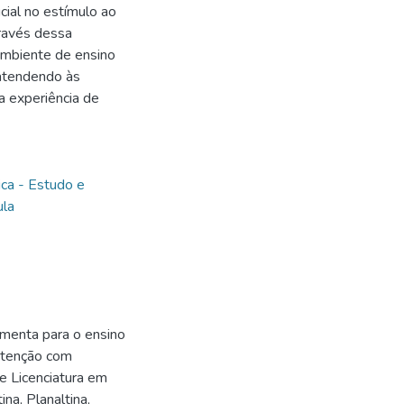
ial no estímulo ao
través dessa
ambiente de ensino
 atendendo às
a experiência de
ca - Estudo e
ula
menta para o ensino
Atenção com
e Licenciatura em
ina, Planaltina,