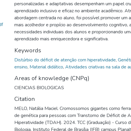
personalizadas e adaptativas desempenham um papel cruc
aprendizado inclusivo e eficaz no ambiente acadêmico. A
abordagem centrada no aluno, foi possível promover um 
df
mais acolhedor e propício ao desenvolvimento cognitivo,
necessidades individuais dos alunos e proporcionando um
aprendizado mais enriquecedora e significativa.
Keywords
Distúrbio do déficit de atenção com hiperatividade
,
Genéti
ensino
,
Material didático
,
Atividades criativas na sala de a
Areas of knowledge (CNPq)
CIENCIAS BIOLOGICAS
Citation
MELO, Natália Maciel. Cromossomos gigantes como ferra
de genética para pessoas com Transtorno de Déficit de 
Hiperatividade (TDAH). 2024. TCC (Graduação) - Curso d
Biologia, Instituto Federal de Brasília (IFB) campus Planalt