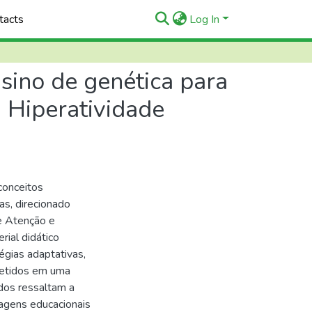
tacts
Log In
ino de genética para
 Hiperatividade
conceitos
s, direcionado
e Atenção e
rial didático
gias adaptativas,
letidos em uma
dos ressaltam a
agens educacionais