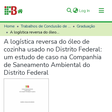
(current)
Log In
Communities & Collections
Home
Trabalhos de Conclusão de Curso (TCCs)
Graduação
A logística reversa do óleo de cozinha usado no Distrito Federal: um estudo de caso na Companhia de Saneamento Ambiental do Distrito Federal
All of RIIFB
A logística reversa do óleo de
Manuals and Terms
cozinha usado no Distrito Federal:
Statistics
um estudo de caso na Companhia
About RIIFB
de Saneamento Ambiental do
Help
Distrito Federal
Contacts