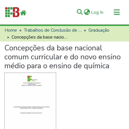
(current)
Log In
Communities & Collections
Home
Trabalhos de Conclusão de Curso (TCCs)
Graduação
Concepções da base nacional comum curricular e do novo ensino médio para o ensino de química
All of RIIFB
Concepções da base nacional
Manuals and Terms
comum curricular e do novo ensino
Statistics
médio para o ensino de química
About RIIFB
Help
Contacts