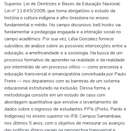
Superior; Lei de Diretrizes e Bases da Educação Nacional;
Lei nº 11.645/2008, que torna obrigatório o estudo da
história e cultura indígena e afro-brasileira no ensino
fundamental e médio. No campo discursivo, bell hooks vai
fundamentar a pedagogia engajada e a interação social no
campo acadêmico. Por sua vez, Lélia Gonzalez fornece
subsídios de análise sobre as possíveis intersecções entre a
educação, a amefricanidade e a sociologia. Na busca de um
processo formativo de aprender na realidade e da realidade
por intermédio de um processo crítico — como preconiza a
educação transversal e emancipatória conceituada por Paulo
Freire — nos deparamos com as barreiras de um sistema
educacional estruturado na exclusão. Dessa forma, a
metodologia consiste em um estudo de caso com
abordagem quantitativa que envolve o levantamento de
dados sobre o ingresso de estudantes PPIs (Preto, Pardo e
Indígenas) no ensino superior no IFB, Campus Samambaia,
nos últimos 5 anos, com o objetivo de mensurar os avanços
das políticas étnico-raciais na perspectiva transversal e