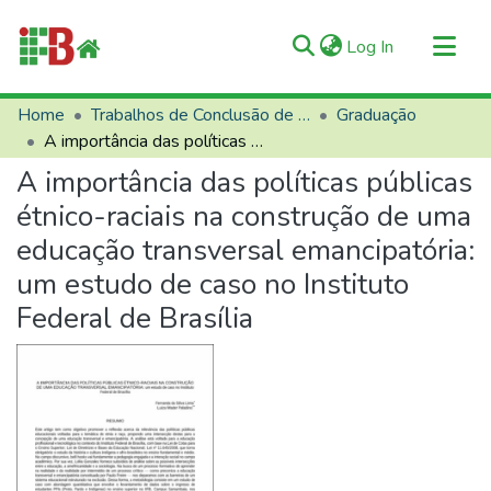
(current)
Log In
Communities & Collections
Home
Trabalhos de Conclusão de Curso (TCCs)
Graduação
A importância das políticas públicas étnico-raciais na construção de uma educação transversal emancipatória: um estudo de caso no Instituto Federal de Brasília
All of RIIFB
A importância das políticas públicas
Manuals and Terms
étnico-raciais na construção de uma
Statistics
educação transversal emancipatória:
About RIIFB
um estudo de caso no Instituto
Help
Federal de Brasília
Contacts