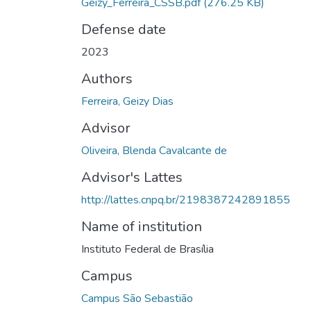
Geizy_Ferreira_CSSB.pdf
(276.25 KB)
Defense date
2023
Authors
Ferreira, Geizy Dias
Advisor
Oliveira, Blenda Cavalcante de
Advisor's Lattes
http://lattes.cnpq.br/2198387242891855
Name of institution
Instituto Federal de Brasília
Campus
Campus São Sebastião