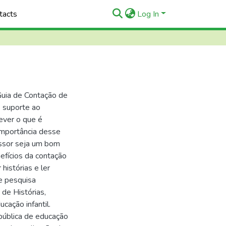
tacts
Log In
Guia de Contação de
e suporte ao
ever o que é
 importância desse
essor seja um bom
efícios da contação
 histórias e ler
de pesquisa
de Histórias,
ação infantil.
pública de educação