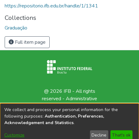
https://repositorio.ifb.edu.br/handle/1/1341
Collections
Graduação
Full item page
@ 2026 IFB - All rights
reserved -
Administrative
contact
We collect and process your personal information for the
following purposes:
Authentication, Preferences,
Acknowledgement and Statistics
.
Customize
Decline
That's ok