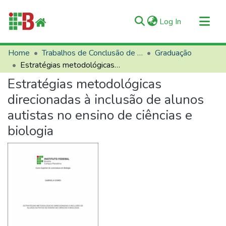
(current)
Log In
Communities & Collections
Home
Trabalhos de Conclusão de Curso (TCCs)
Graduação
Estratégias metodológicas direcionadas à inclusão de alunos autistas no ensino de ciências e biologia
All of RIIFB
Estratégias metodológicas
Manuals and Terms
direcionadas à inclusão de alunos
Statistics
autistas no ensino de ciências e
About RIIFB
biologia
Help
Contacts