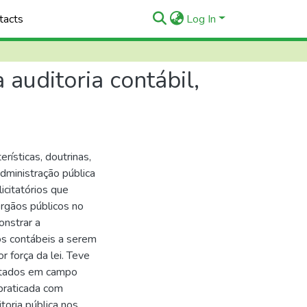
tacts
Log In
 auditoria contábil,
rísticas, doutrinas,
dministração pública
icitatórios que
órgãos públicos no
onstrar a
tos contábeis a serem
or força da lei. Teve
istados em campo
praticada com
toria pública nos