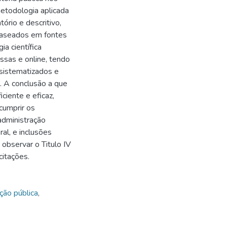
metodologia aplicada
ório e descritivo,
 baseados em fontes
a científica
ssas e online, tendo
sistematizados e
. A conclusão a que
ciente e eficaz,
cumprir os
 administração
ral, e inclusões
 observar o Titulo IV
citações.
ção pública
,