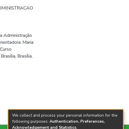
ADMINISTRACAO
na Administração
Orientadora: Maria
 Curso
asília, Brasília,
We collect and process your personal information for the
following purposes:
Authentication, Preferences,
Acknowledgement and Statistics
.