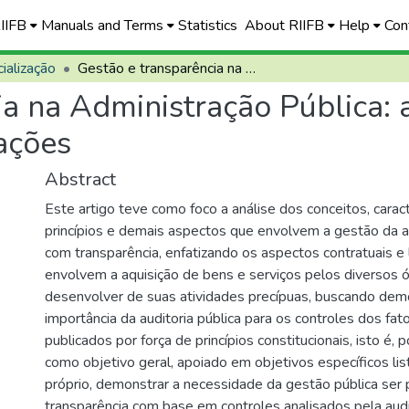
RIIFB
Manuals and Terms
Statistics
About RIIFB
Help
Con
ialização
Gestão e transparência na Administração Pública: a auditoria contábil, os contratos e as licitações
a na Administração Pública: a
tações
Abstract
Este artigo teve como foco a análise dos conceitos, caracte
princípios e demais aspectos que envolvem a gestão da a
com transparência, enfatizando os aspectos contratuais e l
envolvem a aquisição de bens e serviços pelos diversos 
desenvolver de suas atividades precípuas, buscando dem
importância da auditoria pública para os controles dos fa
publicados por força de princípios constitucionais, isto é, p
como objetivo geral, apoiado em objetivos específicos l
próprio, demonstrar a necessidade da gestão pública ser 
transparência com base em controles analisados pela audi