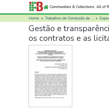
Communities & Collections
All of 
Home
Trabalhos de Conclusão de Curso (TCCs)
Espec
Gestão e transparênci
os contratos e as lici