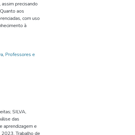
 assim precisando
. Quanto aos
erenciadas, com uso
onhecimento à
va
,
Professores e
eitas; SILVA,
álise das
 e aprendizagem e
. 2023. Trabalho de