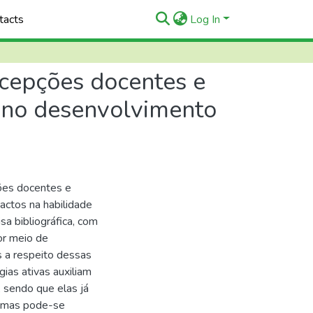
tacts
Log In
rcepções docentes e
e no desenvolvimento
ções docentes e
actos na habilidade
sa bibliográfica, com
or meio de
s a respeito dessas
ias ativas auxiliam
 sendo que elas já
, mas pode-se