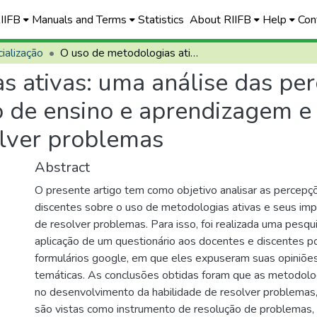
RIIFB
Manuals and Terms
Statistics
About RIIFB
Help
Con
ialização
O uso de metodologias ativas: uma análise das percepções docentes e discentes no processo de ensino e aprendizagem e no desenvolvimento da habilidade de resolver problemas
s ativas: uma análise das pe
o de ensino e aprendizagem 
olver problemas
Abstract
O presente artigo tem como objetivo analisar as percep
discentes sobre o uso de metodologias ativas e seus imp
de resolver problemas. Para isso, foi realizada uma pesqui
aplicação de um questionário aos docentes e discentes p
formulários google, em que eles expuseram suas opiniõe
temáticas. As conclusões obtidas foram que as metodolog
no desenvolvimento da habilidade de resolver problemas,
são vistas como instrumento de resolução de problemas