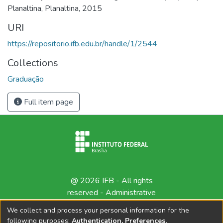
Planaltina, Planaltina, 2015
URI
https://repositorio.ifb.edu.br/handle/1/2544
Collections
Graduação
Full item page
@ 2026 IFB - All rights
reserved -
Administrative
contact
We collect and process your personal information for the
following purposes:
Authentication, Preferences,