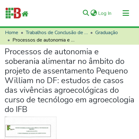
(current)
Log In
Communities & Collections
Home
Trabalhos de Conclusão de Curso (TCCs)
Graduação
Processos de autonomia e soberania alimentar no âmbito do projeto de assentamento Pequeno William no DF: estudos de casos das vivências agroecológicas do curso de tecnólogo em agroecologia do IFB
All of RIIFB
Processos de autonomia e
Manuals and Terms
soberania alimentar no âmbito do
Statistics
projeto de assentamento Pequeno
About RIIFB
William no DF: estudos de casos
Help
das vivências agroecológicas do
Contacts
curso de tecnólogo em agroecologia
do IFB