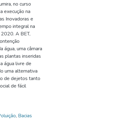
umira, no curso
 a execução na
ias Inovadoras e
tempo integral na
m 2020. A BET,
contenção
da água, uma câmara
s plantas inseridas
a água livre de
o uma alternativa
o de dejetos tanto
ial de fácil
oluição
,
Bacias