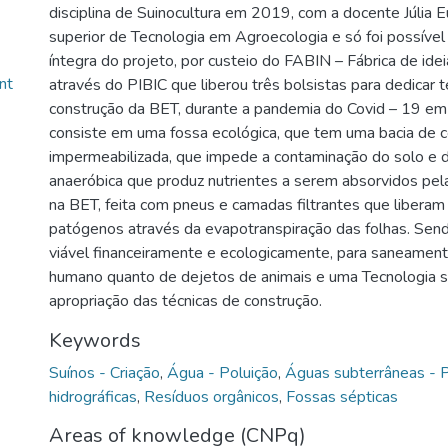
disciplina de Suinocultura em 2019, com a docente Júlia E
superior de Tecnologia em Agroecologia e só foi possível
íntegra do projeto, por custeio do FABIN – Fábrica de ide
nt
através do PIBIC que liberou três bolsistas para dedicar 
construção da BET, durante a pandemia do Covid – 19 e
consiste em uma fossa ecológica, que tem uma bacia de 
impermeabilizada, que impede a contaminação do solo e 
anaeróbica que produz nutrientes a serem absorvidos pela
na BET, feita com pneus e camadas filtrantes que liberam 
patógenos através da evapotranspiração das folhas. Send
viável financeiramente e ecologicamente, para saneament
humano quanto de dejetos de animais e uma Tecnologia soc
apropriação das técnicas de construção.
Keywords
Suínos - Criação
,
Água - Poluição
,
Águas subterrâneas - P
hidrográficas
,
Resíduos orgânicos
,
Fossas sépticas
Areas of knowledge (CNPq)