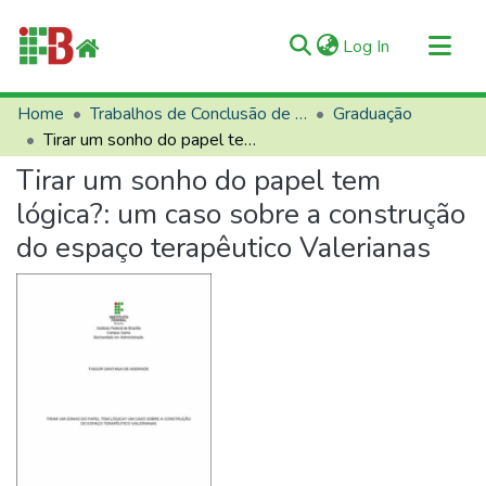
(current)
Log In
Communities & Collections
Home
Trabalhos de Conclusão de Curso (TCCs)
Graduação
Tirar um sonho do papel tem lógica?: um caso sobre a construção do espaço terapêutico Valerianas
All of RIIFB
Tirar um sonho do papel tem
Manuals and Terms
lógica?: um caso sobre a construção
Statistics
do espaço terapêutico Valerianas
About RIIFB
Help
Contacts