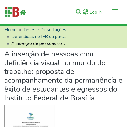
(current)
Log In
Communities & Collections
Home
Teses e Dissertações
Defendidas no IFB ou parceiros
All of RIIFB
A inserção de pessoas com deficiência visual no mundo do trabalho: proposta de acompanhamento da permanência e êxito de estudantes e egressos do Instituto Federal de Brasília
Manuals and Terms
A inserção de pessoas com
Statistics
deficiência visual no mundo do
About RIIFB
trabalho: proposta de
Help
acompanhamento da permanência e
Contacts
êxito de estudantes e egressos do
Instituto Federal de Brasília