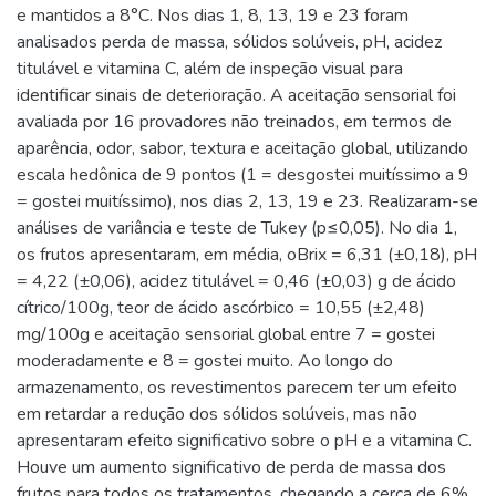
e mantidos a 8°C. Nos dias 1, 8, 13, 19 e 23 foram
analisados perda de massa, sólidos solúveis, pH, acidez
titulável e vitamina C, além de inspeção visual para
identificar sinais de deterioração. A aceitação sensorial foi
avaliada por 16 provadores não treinados, em termos de
aparência, odor, sabor, textura e aceitação global, utilizando
escala hedônica de 9 pontos (1 = desgostei muitíssimo a 9
= gostei muitíssimo), nos dias 2, 13, 19 e 23. Realizaram-se
análises de variância e teste de Tukey (p≤0,05). No dia 1,
os frutos apresentaram, em média, oBrix = 6,31 (±0,18), pH
= 4,22 (±0,06), acidez titulável = 0,46 (±0,03) g de ácido
cítrico/100g, teor de ácido ascórbico = 10,55 (±2,48)
mg/100g e aceitação sensorial global entre 7 = gostei
moderadamente e 8 = gostei muito. Ao longo do
armazenamento, os revestimentos parecem ter um efeito
em retardar a redução dos sólidos solúveis, mas não
apresentaram efeito significativo sobre o pH e a vitamina C.
Houve um aumento significativo de perda de massa dos
frutos para todos os tratamentos, chegando a cerca de 6%