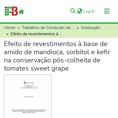
(current)
Log In
Communities & Collections
Home
Trabalhos de Conclusão de Curso (TCCs)
Graduação
Efeito de revestimentos à base de amido de mandioca, sorbitol e kefir na conservação pós-colheita de tomates sweet grape
All of RIIFB
Efeito de revestimentos à base de
Manuals and Terms
amido de mandioca, sorbitol e kefir
Statistics
na conservação pós-colheita de
About RIIFB
tomates sweet grape
Help
Contacts