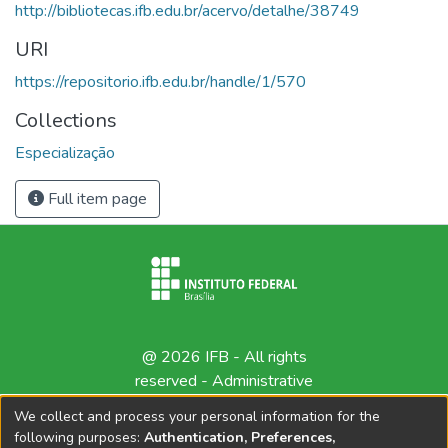
http://bibliotecas.ifb.edu.br/acervo/detalhe/38749
URI
https://repositorio.ifb.edu.br/handle/1/570
Collections
Especialização
Full item page
@ 2026 IFB - All rights
reserved -
Administrative
contact
We collect and process your personal information for the
following purposes:
Authentication, Preferences,