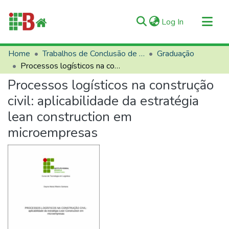
(current)
Log In
Communities & Collections
Home
Trabalhos de Conclusão de Curso (TCCs)
Graduação
Processos logísticos na construção civil: aplicabilidade da estratégia lean construction em microempresas
All of RIIFB
Processos logísticos na construção
Manuals and Terms
civil: aplicabilidade da estratégia
Statistics
lean construction em
About RIIFB
microempresas
Help
Contacts