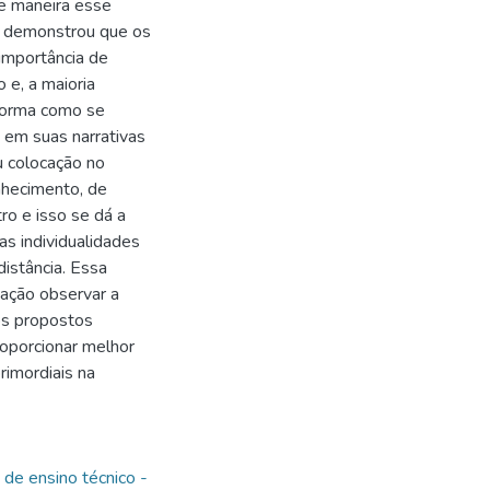
e maneira esse
a, demonstrou que os
importância de
 e, a maioria
 forma como se
 em suas narrativas
u colocação no
nhecimento, de
ro e isso se dá a
s individualidades
distância. Essa
mação observar a
os propostos
oporcionar melhor
imordiais na
de ensino técnico -