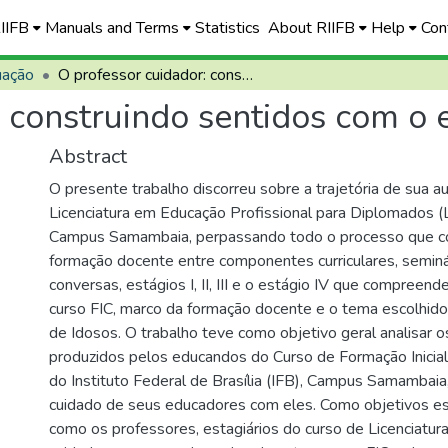
RIIFB
Manuals and Terms
Statistics
About RIIFB
Help
Con
uação
O professor cuidador: construindo sentidos com o educando
: construindo sentidos com o
Abstract
O presente trabalho discorreu sobre a trajetória de sua a
Licenciatura em Educação Profissional para Diplomados (
Campus Samambaia, perpassando todo o processo que 
formação docente entre componentes curriculares, seminá
conversas, estágios I, II, III e o estágio IV que compreend
curso FIC, marco da formação docente e o tema escolhido 
de Idosos. O trabalho teve como objetivo geral analisar o
produzidos pelos educandos do Curso de Formação Inicial
do Instituto Federal de Brasília (IFB), Campus Samambaia
cuidado de seus educadores com eles. Como objetivos esp
como os professores, estagiários do curso de Licenciatu