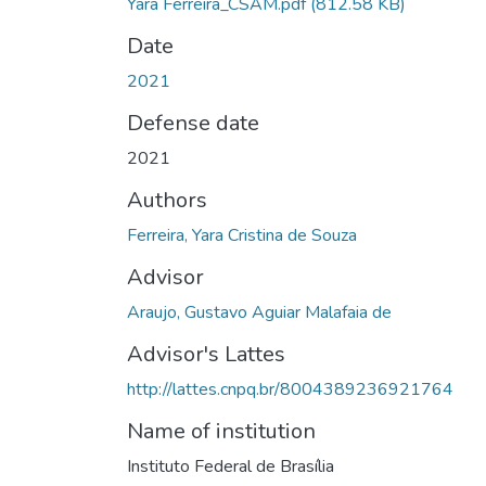
Yara Ferreira_CSAM.pdf
(812.58 KB)
Date
2021
Defense date
2021
Authors
Ferreira, Yara Cristina de Souza
Advisor
Araujo, Gustavo Aguiar Malafaia de
Advisor's Lattes
http://lattes.cnpq.br/8004389236921764
Name of institution
Instituto Federal de Brasília