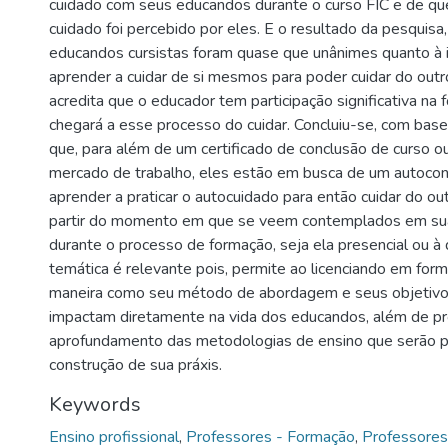
cuidado com seus educandos durante o curso FIC e de qu
cuidado foi percebido por eles. E o resultado da pesquis
educandos cursistas foram quase que unânimes quanto à 
aprender a cuidar de si mesmos para poder cuidar do outro
acredita que o educador tem participação significativa na
chegará a esse processo do cuidar. Concluiu-se, com base
que, para além de um certificado de conclusão de curso o
mercado de trabalho, eles estão em busca de um autoco
aprender a praticar o autocuidado para então cuidar do out
partir do momento em que se veem contemplados em sua
durante o processo de formação, seja ela presencial ou à 
temática é relevante pois, permite ao licenciando em for
maneira como seu método de abordagem e seus objetiv
impactam diretamente na vida dos educandos, além de pr
aprofundamento das metodologias de ensino que serão pr
construção de sua práxis.
Keywords
Ensino profissional
,
Professores - Formação
,
Professores 