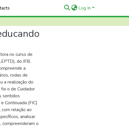
tacts
Log In
 educando
utora no curso de
LEPTD), do IFB,
compreende a
rios, rodas de
eu a realização do
foi o de Cuidador
s sentidos
 e Continuada (FIC)
, com relação ao
ecíficos, analisar
ra, compreenderam o