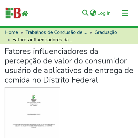
(current)
Log In
Communities & Collections
Home
Trabalhos de Conclusão de Curso (TCCs)
Graduação
Fatores influenciadores da percepção de valor do consumidor usuário de aplicativos de entrega de comida no Distrito Federal
All of RIIFB
Fatores influenciadores da
Manuals and Terms
percepção de valor do consumidor
Statistics
usuário de aplicativos de entrega de
About RIIFB
comida no Distrito Federal
Help
Contacts