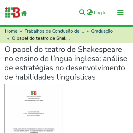
(current)
Log In
Communities & Collections
Home
Trabalhos de Conclusão de Curso (TCCs)
Graduação
O papel do teatro de Shakespeare no ensino de língua inglesa: análise de estratégias no desenvolvimento de habilidades linguísticas
All of RIIFB
O papel do teatro de Shakespeare
Manuals and Terms
no ensino de língua inglesa: análise
Statistics
de estratégias no desenvolvimento
About RIIFB
de habilidades linguísticas
Help
Contacts