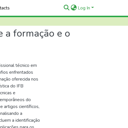
tacts
Log In
re a formação e o
issional técnico em
afios enfrentados
rmação oferecida nos
stica do IFB
cnicas e
ntemporâneos do
 artigos científicos,
analisando a
luem a identificação
mplicações para os