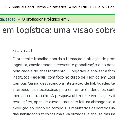
RIIFB
Manuals and Terms
Statistics
About RIIFB
Help
Con
ialização
O profissional técnico em logística: uma visão sobre a formação e o mercado
o em logística: uma visão sob
Abstract
O presente trabalho aborda a formação e atuação do prof
logística, considerando a crescente globalização e os des
pela cadeia de abastecimento. O objetivo é analisar a fo
Institutos Federais, com foco no curso de Técnico em Logí
Campus Gama, destacando a integração de habilidades té
interpessoais necessárias para enfrentar os desafios co
mercado de trabalho. A pesquisa utilizou se verificações de
resoluções, ppcs de cursos, cnct com leitura abrangente, 
evolução ao longo do tempo. Os resultados esperados inc
das habilidades técnicas mais valorizadas, a análise das i