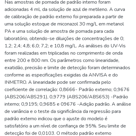
Nas amostras de pomada de padrão interno foram
adicionadas 4 mL da solução de azul de metileno. A curva
de calibração de padrão externo foi preparada a partir de
uma solução estoque de miconazol 30 mg/L em metanol
PA e uma solução de amostra de pomada para cada
laboratório, obtendo-se diluições de concentrações de 0;
1,2; 2,4; 4,8; 6,0; 7,2; e 10,8 mg/L. As análises do UV-Vis
foram realizadas em triplicadas no comprimento de onda
entre 200 e 800 nm. Os parâmetros como linearidade,
exatidão, precisão e limite de detecção foram determinados
conforme as especificações exigidas da ANVISA e do
INMETRO. A linearidade pode ser confirmada pelo
coeficiente de correlação: 0,8666- Padrão externo; 0,9676
(ABS206/ABS291), 0,9779 (ABS206/ABS653) -Padrão
interno; 0,9195; 0,9685 e 09676 -Adição padrão. A análise
de variância e o teste da significância da regressão para
padrão externo indicou que o ajuste do modelo é
satisfatório a um nível de confiança de 95%. Seu limite de
detecção foi de 0,0103. O método padrão externo