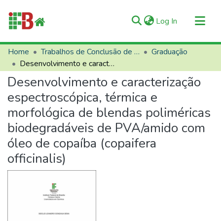
(current)
Log In
Communities & Collections
Home
Trabalhos de Conclusão de Curso (TCCs)
Graduação
Desenvolvimento e caracterização espectroscópica, térmica e morfológica de blendas poliméricas biodegradáveis de PVA/amido com óleo de copaíba (copaifera officinalis)
All of RIIFB
Desenvolvimento e caracterização
Manuals and Terms
espectroscópica, térmica e
Statistics
morfológica de blendas poliméricas
About RIIFB
biodegradáveis de PVA/amido com
Help
óleo de copaíba (copaifera
Contacts
officinalis)