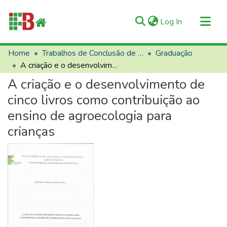
(current)
Log In
Communities & Collections
Home
Trabalhos de Conclusão de Curso (TCCs)
Graduação
A criação e o desenvolvimento de cinco livros como contribuição ao ensino de agroecologia para crianças
All of RIIFB
A criação e o desenvolvimento de
Manuals and Terms
cinco livros como contribuição ao
Statistics
ensino de agroecologia para
About RIIFB
crianças
Help
Contacts