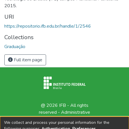
2015.
URI
https://repositorio.ifb.edu.br/handle/1/2546
Collections
Graduação
Full item page
@ 2026 IFB - All rights
reserved -
Administrative
contact
We collect and process your personal information for the
following purposes:
Authentication, Preferences,