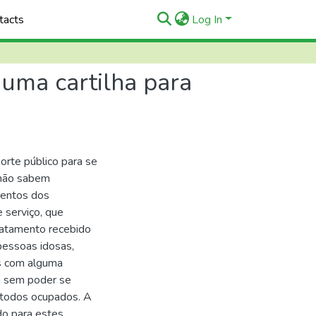
tacts
Log In
 uma cartilha para
rte público para se
 não sabem
mentos dos
 serviço, que
ratamento recebido
pessoas idosas,
as com alguma
m sem poder se
o todos ocupados. A
do para estes