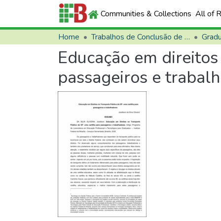
Communities & Collections
All of 
Home
Trabalhos de Conclusão de Curso (TCCs)
Grad
Educação em direitos 
passageiros e trabal