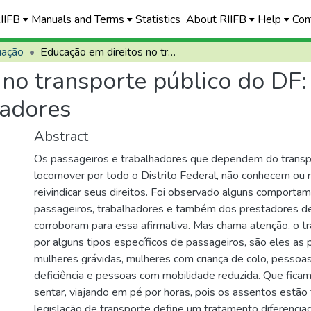
RIIFB
Manuals and Terms
Statistics
About RIIFB
Help
Con
uação
Educação em direitos no transporte público do DF: uma cartilha para passageiros e trabalhadores
no transporte público do DF:
hadores
Abstract
Os passageiros e trabalhadores que dependem do transpo
locomover por todo o Distrito Federal, não conhecem ou
reivindicar seus direitos. Foi observado alguns comporta
passageiros, trabalhadores e também dos prestadores de
corroboram para essa afirmativa. Mas chama atenção, o t
por alguns tipos específicos de passageiros, são eles as 
mulheres grávidas, mulheres com criança de colo, pesso
deficiência e pessoas com mobilidade reduzida. Que fica
sentar, viajando em pé por horas, pois os assentos estã
legislação de transporte define um tratamento diferencia