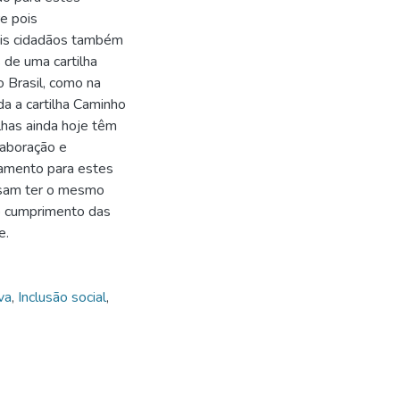
e pois
ais cidadãos também
 de uma cartilha
o Brasil, como na
da a cartilha Caminho
lhas ainda hoje têm
laboração e
atamento para estes
ssam ter o mesmo
o cumprimento das
e.
va
,
Inclusão social
,