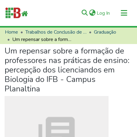
(current)
Log In
Communities & Collections
Home
Trabalhos de Conclusão de Curso (TCCs)
Graduação
Um repensar sobre a formação de professores nas práticas de ensino: percepção dos licenciandos em Biologia do IFB - Campus Planaltina
All of RIIFB
Um repensar sobre a formação de
Manuals and Terms
professores nas práticas de ensino:
Statistics
percepção dos licenciandos em
About RIIFB
Biologia do IFB - Campus
Help
Planaltina
Contacts