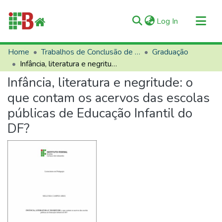
(current)
Log In
Communities & Collections
Home
Trabalhos de Conclusão de Curso (TCCs)
Graduação
Infância, literatura e negritude: o que contam os acervos das escolas públicas de Educação Infantil do DF?
All of RIIFB
Infância, literatura e negritude: o
Manuals and Terms
que contam os acervos das escolas
Statistics
públicas de Educação Infantil do
About RIIFB
DF?
Help
Contacts