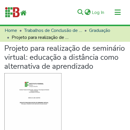
(current)
Log In
Communities & Collections
Home
Trabalhos de Conclusão de Curso (TCCs)
Graduação
Projeto para realização de seminário virtual: educação a distância como alternativa de aprendizado
All of RIIFB
Projeto para realização de seminário
Manuals and Terms
virtual: educação a distância como
Statistics
alternativa de aprendizado
About RIIFB
Help
Contacts