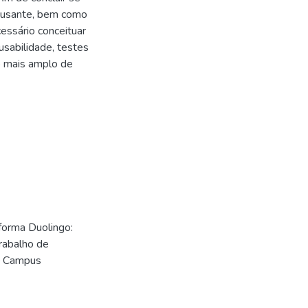
o usante, bem como
cessário conceituar
sabilidade, testes
o mais amplo de
forma Duolingo:
rabalho de
– Campus