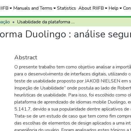
RIIFB
Manuals and Terms
Statistics
About RIIFB
Help
Con
uação
Usabilidade da plataforma Duolingo : análise segundo as Heurísticas de Jakob Nielsen
orma Duolingo : análise segu
Abstract
O presente trabalho tem como objetivo analisar a importâ
para o desenvolvimento de interfaces digitais, utilizand
teste de usabilidade proposto por JAKOB NIELSEN em s
Inspeção de Usabilidade” onde postula ao lado de Rober
heurísticas de usabilidade. Para isso, foi escolhido como 
plataforma de aprendizado de idiomas mobile Duolingo, 
5.141.7, devido a sua popularidade dentre aplicativos de
Trata-se de um estudo de caso que tem como fim compr
das escolhas de elementos de design aplicados a uma int
experiência do usuário. Foram analisados estes tópicos a 