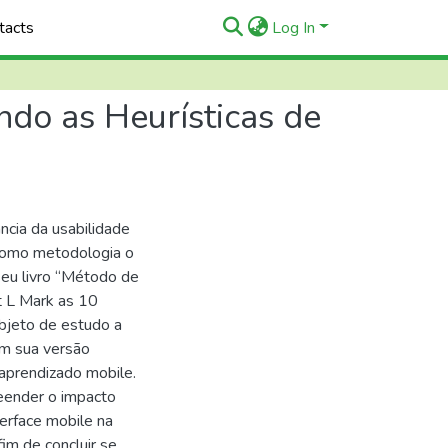
tacts
Log In
ndo as Heurísticas de
ncia da usabilidade
o como metodologia o
eu livro “Método de
t L Mark as 10
objeto de estudo a
em sua versão
 aprendizado mobile.
eender o impacto
erface mobile na
fim de concluir se