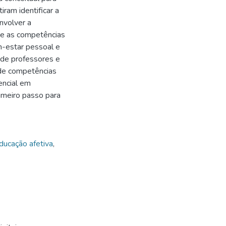
iram identificar a
nvolver a
a e as competências
m-estar pessoal e
 de professores e
 de competências
encial em
imeiro passo para
ducação afetiva
,