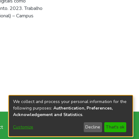
digitais como
nto. 2023. Trabalho
ional) – Campus
We collect and process your personal information for the
following purposes:
Authentication, Preferences,
Acknowledgement and Statistics
.
ct
Customize
Decline
That's ok