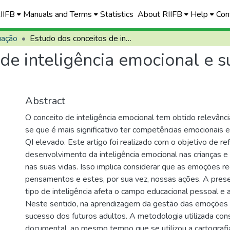
RIIFB
Manuals and Terms
Statistics
About RIIFB
Help
Con
uação
Estudo dos conceitos de inteligência emocional e sua relevância na educação básica
de inteligência emocional e s
Abstract
O conceito de inteligência emocional tem obtido relevânci
se que é mais significativo ter competências emocionais 
QI elevado. Este artigo foi realizado com o objetivo de ref
desenvolvimento da inteligência emocional nas crianças 
nas suas vidas. Isso implica considerar que as emoções 
pensamentos e estes, por sua vez, nossas ações. A prese
tipo de inteligência afeta o campo educacional pessoal e a
Neste sentido, na aprendizagem da gestão das emoções 
sucesso dos futuros adultos. A metodologia utilizada cons
documental, ao mesmo tempo que se utilizou a cartografia