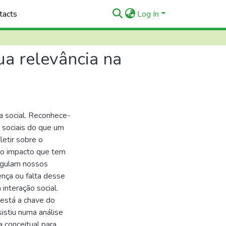
tacts
Log In
ua relevância na
a social. Reconhece-
e sociais do que um
letir sobre o
e o impacto que tem
regulam nossos
nça ou falta desse
 interação social.
está a chave do
istiu numa análise
 conceitual para