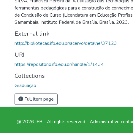
SILVA, Francisca Pereira da. A utilização das tecnologias 
ferramentas pedagógicas para a construção do conhecime
de Conclusão de Curso (Licenciatura em Educação Profiss
Samambaia, Instituto Federal de Brasília, Brasília, 2023.
External link
http://bibliotecas.ifb.edu.br/acervo/detalhe/37123
URI
https://repositorio.ifb.edu.br/handle/1/1434
Collections
Graduação
Full item page
@ 2026 IFB - All rights reserved -
Administrative conta