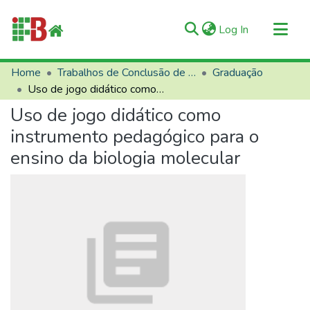
(current)
Log In
Communities & Collections
Home
Trabalhos de Conclusão de Curso (TCCs)
Graduação
Uso de jogo didático como instrumento pedagógico para o ensino da biologia molecular
All of RIIFB
Uso de jogo didático como
Manuals and Terms
instrumento pedagógico para o
Statistics
ensino da biologia molecular
About RIIFB
Help
Contacts