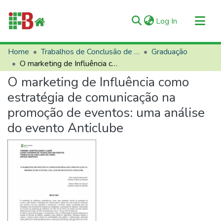
(current)
Log In
Communities & Collections
Home
Trabalhos de Conclusão de Curso (TCCs)
Graduação
O marketing de Influência como estratégia de comunicação na promoção de eventos: uma análise do evento Anticlube
All of RIIFB
O marketing de Influência como
Manuals and Terms
estratégia de comunicação na
Statistics
promoção de eventos: uma análise
About RIIFB
do evento Anticlube
Help
Contacts