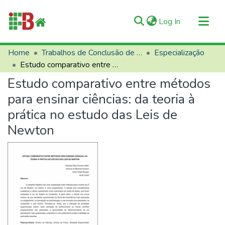
(current)
Log In
Communities & Collections
Home
Trabalhos de Conclusão de Curso (TCCs)
Especialização
Estudo comparativo entre métodos para ensinar ciências: da teoria à prática no estudo das Leis de Newton
All of RIIFB
Estudo comparativo entre métodos
Manuals and Terms
para ensinar ciências: da teoria à
Statistics
prática no estudo das Leis de
About RIIFB
Newton
Help
Contacts