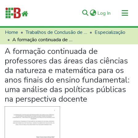
(current)
Log In
Communities & Collections
Home
Trabalhos de Conclusão de Curso (TCCs)
Especialização
A formação continuada de professores das áreas das ciências da natureza e matemática para os anos finais do ensino fundamental: uma análise das políticas públicas na perspectiva docente
All of RIIFB
A formação continuada de
Manuals and Terms
professores das áreas das ciências
Statistics
da natureza e matemática para os
About RIIFB
anos finais do ensino fundamental:
Help
uma análise das políticas públicas
Contacts
na perspectiva docente