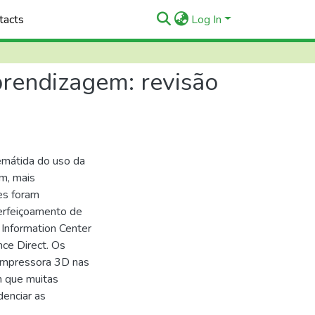
tacts
Log In
rendizagem: revisão
emátida do uso da
m, mais
es foram
erfeiçoamento de
Information Center
nce Direct. Os
 impressora 3D nas
m que muitas
enciar as