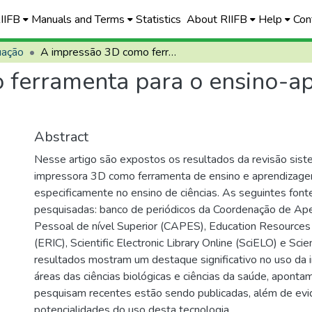
RIIFB
Manuals and Terms
Statistics
About RIIFB
Help
Con
uação
A impressão 3D como ferramenta para o ensino-aprendizagem: revisão sistemática
ferramenta para o ensino-ap
Abstract
Nesse artigo são expostos os resultados da revisão sist
impressora 3D como ferramenta de ensino e aprendizage
especificamente no ensino de ciências. As seguintes font
pesquisadas: banco de periódicos da Coordenação de Ap
Pessoal de nível Superior (CAPES), Education Resources 
(ERIC), Scientific Electronic Library Online (SciELO) e Scie
resultados mostram um destaque significativo no uso da
áreas das ciências biológicas e ciências da saúde, aponta
pesquisam recentes estão sendo publicadas, além de evid
potencialidades do uso desta tecnologia.