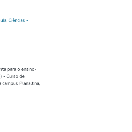
aula
,
Ciências -
ta para o ensino-
) - Curso de
B) campus Planaltina,