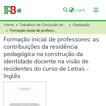
(current)
Log In
Communities & Collections
Home
Trabalhos de Conclusão de Curso (TCCs)
Graduação
Formação inicial de professores: as contribuições da residência pedagógica na construção da identidade docente na visão de residentes do curso de Letras - Inglês
All of RIIFB
Formação inicial de professores: as
Manuals and Terms
contribuições da residência
Statistics
pedagógica na construção da
About RIIFB
identidade docente na visão de
Help
residentes do curso de Letras -
Contacts
Inglês