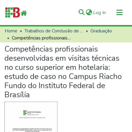
(current)
Log In
Communities & Collections
Home
Trabalhos de Conclusão de Curso (TCCs)
Graduação
Competências profissionais desenvolvidas em visitas técnicas no curso superior em hotelaria: estudo de caso no Campus Riacho Fundo do Instituto Federal de Brasília
All of RIIFB
Competências profissionais
Manuals and Terms
desenvolvidas em visitas técnicas
Statistics
no curso superior em hotelaria:
About RIIFB
estudo de caso no Campus Riacho
Help
Fundo do Instituto Federal de
Contacts
Brasília