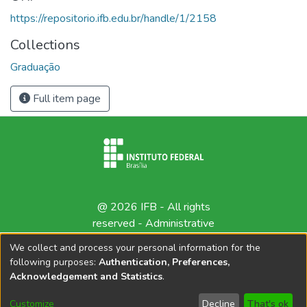
https://repositorio.ifb.edu.br/handle/1/2158
Collections
Graduação
Full item page
@ 2026 IFB - All rights
reserved -
Administrative
contact
We collect and process your personal information for the
following purposes:
Authentication, Preferences,
Acknowledgement and Statistics
.
Customize
Decline
That's ok