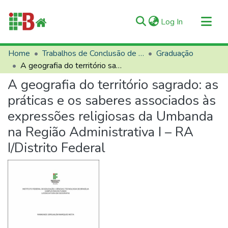
(current)
Log In
Communities & Collections
Home
Trabalhos de Conclusão de Curso (TCCs)
Graduação
A geografia do território sagrado: as práticas e os saberes associados às expressões religiosas da Umbanda na Região Administrativa I – RA I/Distrito Federal
All of RIIFB
A geografia do território sagrado: as
Manuals and Terms
práticas e os saberes associados às
Statistics
expressões religiosas da Umbanda
About RIIFB
na Região Administrativa I – RA
Help
I/Distrito Federal
Contacts